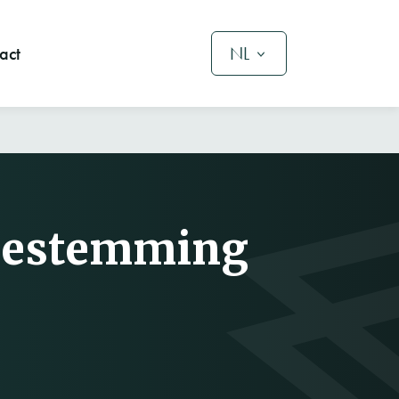
act
NL
 bestemming