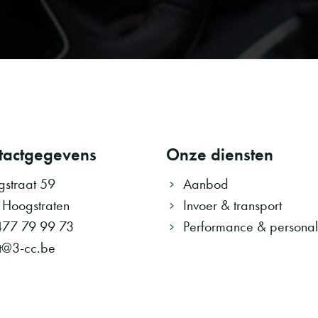
tactgegevens
Onze diensten
ngstraat 59
Aanbod
 Hoogstraten
Invoer & transport
477 79 99 73
Performance & personali
t@3-cc.be