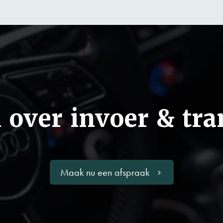
 over invoer & tra
Maak nu een afspraak